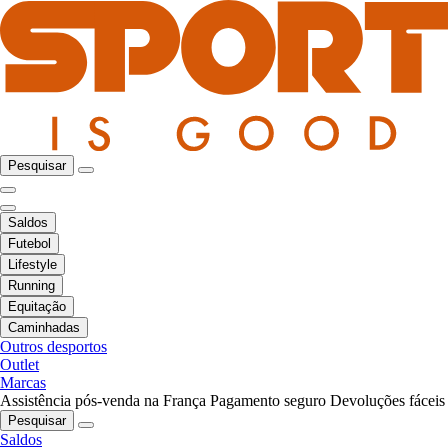
Pesquisar
Saldos
Futebol
Lifestyle
Running
Equitação
Caminhadas
Outros desportos
Outlet
Marcas
Assistência pós-venda na França
Pagamento seguro
Devoluções fáceis
Pesquisar
Saldos