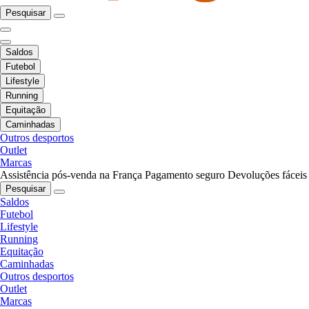
Pesquisar
Saldos
Futebol
Lifestyle
Running
Equitação
Caminhadas
Outros desportos
Outlet
Marcas
Assistência pós-venda na França
Pagamento seguro
Devoluções fáceis
Pesquisar
Saldos
Futebol
Lifestyle
Running
Equitação
Caminhadas
Outros desportos
Outlet
Marcas