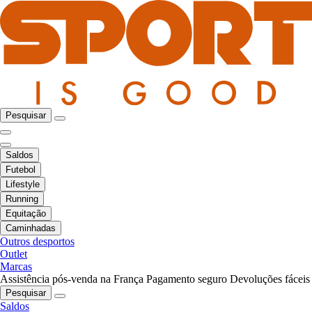
Pesquisar
Saldos
Futebol
Lifestyle
Running
Equitação
Caminhadas
Outros desportos
Outlet
Marcas
Assistência pós-venda na França
Pagamento seguro
Devoluções fáceis
Pesquisar
Saldos