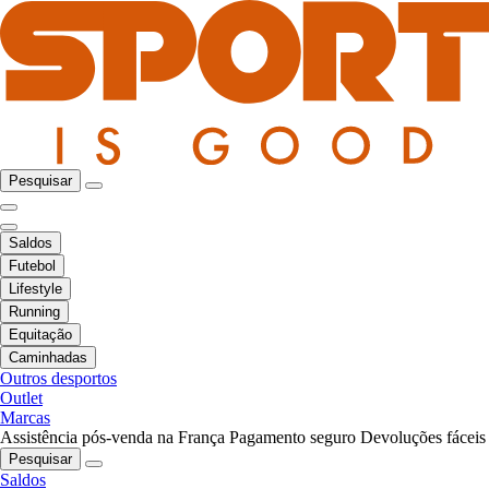
Pesquisar
Saldos
Futebol
Lifestyle
Running
Equitação
Caminhadas
Outros desportos
Outlet
Marcas
Assistência pós-venda na França
Pagamento seguro
Devoluções fáceis
Pesquisar
Saldos