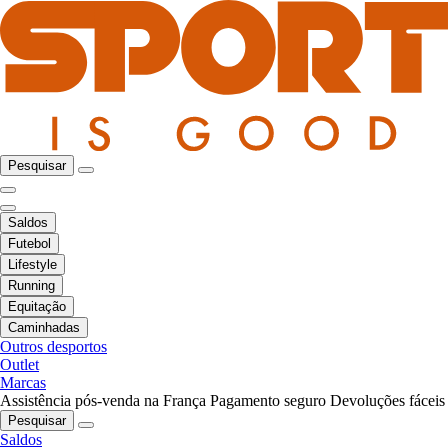
Pesquisar
Saldos
Futebol
Lifestyle
Running
Equitação
Caminhadas
Outros desportos
Outlet
Marcas
Assistência pós-venda na França
Pagamento seguro
Devoluções fáceis
Pesquisar
Saldos