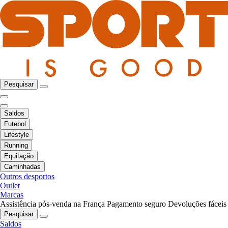
Pesquisar
Saldos
Futebol
Lifestyle
Running
Equitação
Caminhadas
Outros desportos
Outlet
Marcas
Assistência pós-venda na França
Pagamento seguro
Devoluções fáceis
Pesquisar
Saldos