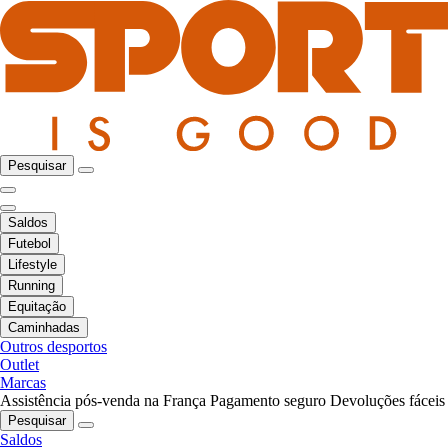
Pesquisar
Saldos
Futebol
Lifestyle
Running
Equitação
Caminhadas
Outros desportos
Outlet
Marcas
Assistência pós-venda na França
Pagamento seguro
Devoluções fáceis
Pesquisar
Saldos