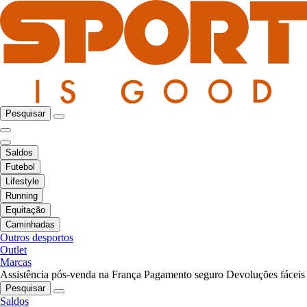
Pesquisar
Saldos
Futebol
Lifestyle
Running
Equitação
Caminhadas
Outros desportos
Outlet
Marcas
Assistência pós-venda na França
Pagamento seguro
Devoluções fáceis
Pesquisar
Saldos