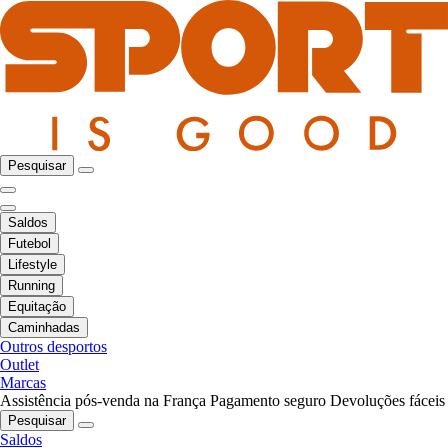
Pesquisar
Saldos
Futebol
Lifestyle
Running
Equitação
Caminhadas
Outros desportos
Outlet
Marcas
Assistência pós-venda na França
Pagamento seguro
Devoluções fáceis
Pesquisar
Saldos