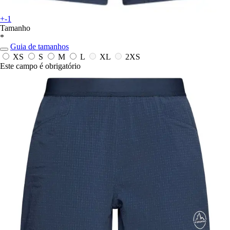
+-1
Tamanho
*
Guia de tamanhos
XS
S
M
L
XL
2XS
Este campo é obrigatório