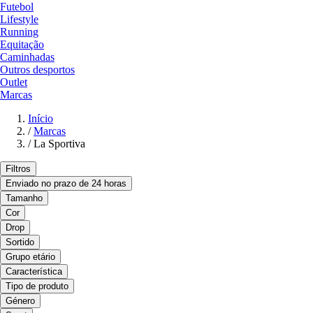
Futebol
Lifestyle
Running
Equitação
Caminhadas
Outros desportos
Outlet
Marcas
Início
/
Marcas
/
La Sportiva
Filtros
Enviado no prazo de 24 horas
Tamanho
Cor
Drop
Sortido
Grupo etário
Característica
Tipo de produto
Género