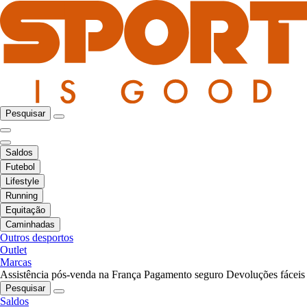
Pesquisar
Saldos
Futebol
Lifestyle
Running
Equitação
Caminhadas
Outros desportos
Outlet
Marcas
Assistência pós-venda na França
Pagamento seguro
Devoluções fáceis
Pesquisar
Saldos