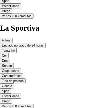
Sport
Estabilidade
Preço
Ver os 1503 produtos
La Sportiva
Filtros
Enviado no prazo de 24 horas
Tamanho
Cor
Drop
Sortido
Grupo etário
Característica
Tipo de produto
Género
Sport
Estabilidade
Preço
Ver os 1503 produtos