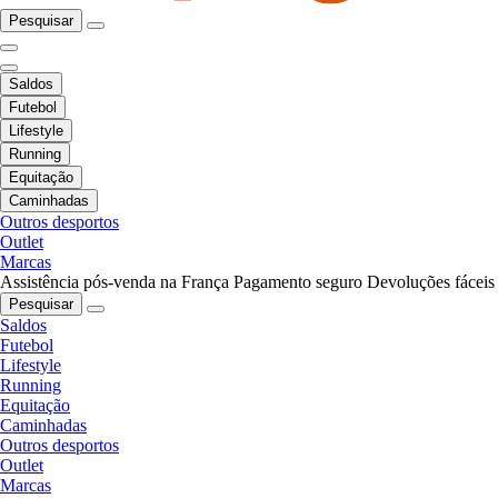
Pesquisar
Saldos
Futebol
Lifestyle
Running
Equitação
Caminhadas
Outros desportos
Outlet
Marcas
Assistência pós-venda na França
Pagamento seguro
Devoluções fáceis
Pesquisar
Saldos
Futebol
Lifestyle
Running
Equitação
Caminhadas
Outros desportos
Outlet
Marcas