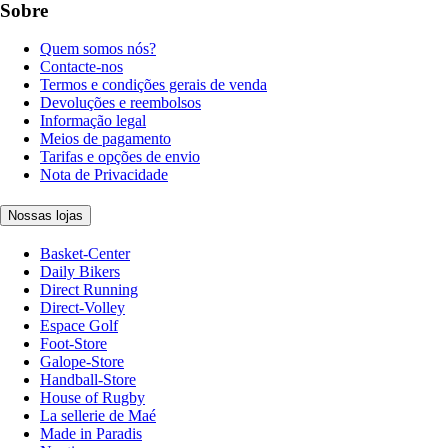
Sobre
Quem somos nós?
Contacte-nos
Termos e condições gerais de venda
Devoluções e reembolsos
Informação legal
Meios de pagamento
Tarifas e opções de envio
Nota de Privacidade
Nossas lojas
Basket-Center
Daily Bikers
Direct Running
Direct-Volley
Espace Golf
Foot-Store
Galope-Store
Handball-Store
House of Rugby
La sellerie de Maé
Made in Paradis