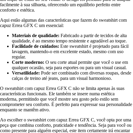
facilmente à sua silhueta, oferecendo um equilíbrio perfeito entre
conforto e estética.
Aqui estão algumas das características que fazem do sweatshirt com
capuz Errea GFX C um essencial:
Materiais de qualidade:
Fabricado a partir de tecidos de alta
qualidade, é ao mesmo tempo resistente e agradável ao toque.
Facilidade de cuidados:
Este sweatshirt é projetado para fácil
lavagem, mantendo-o em excelente estado, mesmo com uso
regular.
Corte moderno:
O seu corte atual permite que você o use em
qualquer ocasião, seja para esportes ou para um visual casual.
Versatilidade:
Pode ser combinado com diversas roupas, desde
calças de treino até jeans, para um visual harmonioso.
O sweatshirt com capuz Errea GFX C não se limita apenas às suas
características funcionais. Ele também se insere numa estética
moderna, permitindo que você mostre seu gosto pelo estilo sem
comprometer seu conforto. É perfeito para expressar sua personalidade
enquanto se mantêm ativo.
Ao escolher o sweatshirt com capuz Errea GFX C, você opta por uma
peça que combina conforto, praticidade e tendência. Seja para você ou
como presente para alguém especial, este item certamente irá encantar