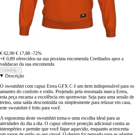
€ 62,90
€ 17,88
-72%
+€ 0,89
oferecidos na sua proxima encomenda
Creditados apos a
validacao da sua encomenda
Loading...
Descrição
O sweatshirt com capuz Errea GFX C é um item indispensável para os
amantes do conforto e estilo. Projetado pela renomada marca Errea,
esta peça encarna a excelência em sportswear. Seja para uma sessão de
treino, uma saída descontraída ou simplesmente para relaxar em casa,
este sweatshirt é feito para você.
A ergonomia deste sweatshirt torna-o uma escolha ideal para as
atividades do dia a dia. O capuz oferece proteção adicional contra as
intempéries e permite que você fique aquecido, enquanto acrescenta
um toque de estilo ao seu visual. O design foi pensado para se adaptar