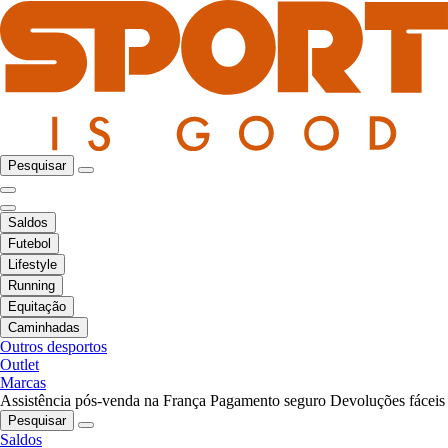
Pesquisar
Saldos
Futebol
Lifestyle
Running
Equitação
Caminhadas
Outros desportos
Outlet
Marcas
Assistência pós-venda na França
Pagamento seguro
Devoluções fáceis
Pesquisar
Saldos