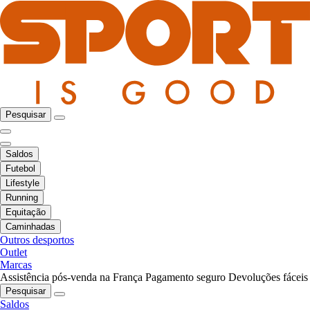
Pesquisar
Saldos
Futebol
Lifestyle
Running
Equitação
Caminhadas
Outros desportos
Outlet
Marcas
Assistência pós-venda na França
Pagamento seguro
Devoluções fáceis
Pesquisar
Saldos