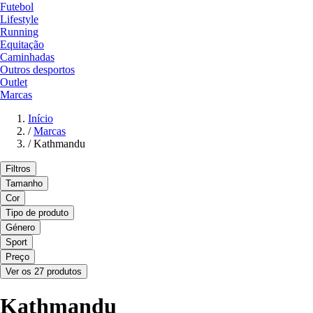
Futebol
Lifestyle
Running
Equitação
Caminhadas
Outros desportos
Outlet
Marcas
Início
/
Marcas
/
Kathmandu
Filtros
Tamanho
Cor
Tipo de produto
Género
Sport
Preço
Ver os 27 produtos
Kathmandu