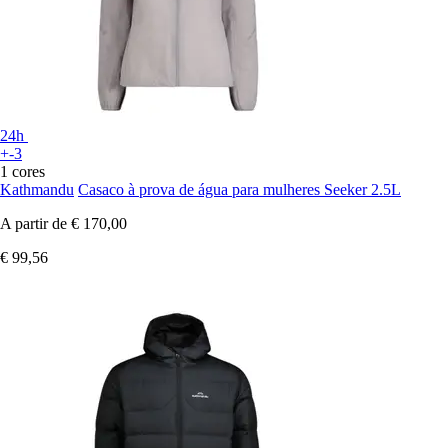
24h
+-3
1 cores
Kathmandu
Casaco à prova de água para mulheres Seeker 2.5L
A partir de
€ 170,00
€ 99,56