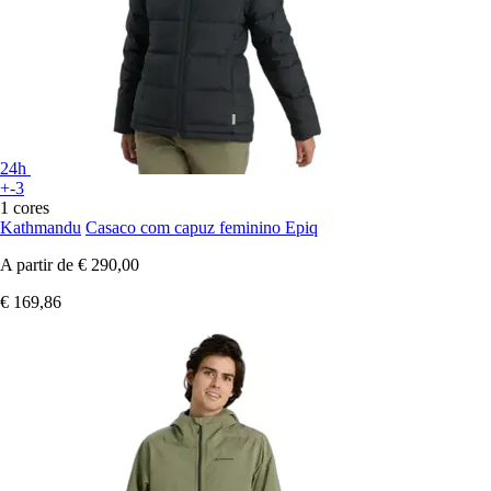
24h
+-3
1 cores
Kathmandu
Casaco com capuz feminino Epiq
A partir de
€ 290,00
€ 169,86