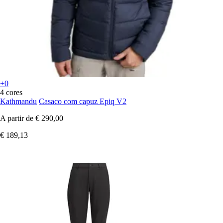
+0
4 cores
Kathmandu
Casaco com capuz Epiq V2
A partir de
€ 290,00
€ 189,13