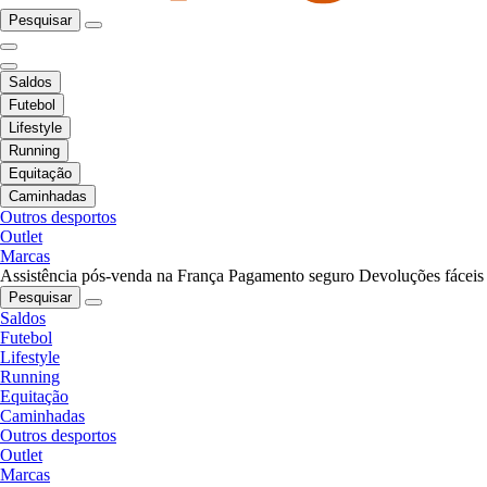
Pesquisar
Saldos
Futebol
Lifestyle
Running
Equitação
Caminhadas
Outros desportos
Outlet
Marcas
Assistência pós-venda na França
Pagamento seguro
Devoluções fáceis
Pesquisar
Saldos
Futebol
Lifestyle
Running
Equitação
Caminhadas
Outros desportos
Outlet
Marcas