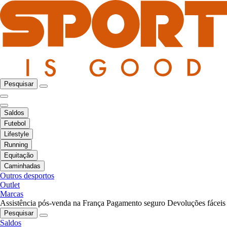
Pesquisar
Saldos
Futebol
Lifestyle
Running
Equitação
Caminhadas
Outros desportos
Outlet
Marcas
Assistência pós-venda na França
Pagamento seguro
Devoluções fáceis
Pesquisar
Saldos