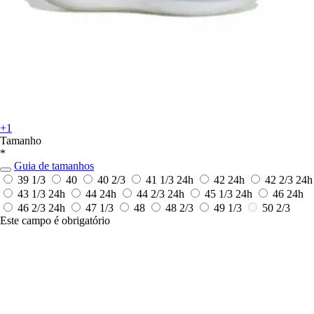
+1
Tamanho
*
Guia de tamanhos
39 1/3
40
40 2/3
41 1/3
24h
42
24h
42 2/3
24h
43 1/3
24h
44
24h
44 2/3
24h
45 1/3
24h
46
24h
46 2/3
24h
47 1/3
48
48 2/3
49 1/3
50 2/3
Este campo é obrigatório