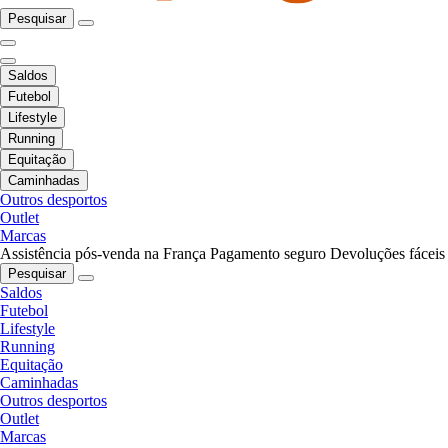
Pesquisar
Saldos
Futebol
Lifestyle
Running
Equitação
Caminhadas
Outros desportos
Outlet
Marcas
Assistência pós-venda na França
Pagamento seguro
Devoluções fáceis
Pesquisar
Saldos
Futebol
Lifestyle
Running
Equitação
Caminhadas
Outros desportos
Outlet
Marcas