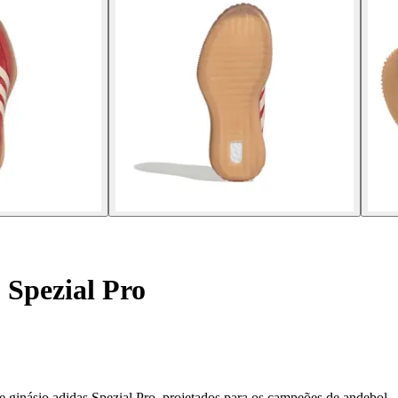
 Spezial Pro
e ginásio adidas Spezial Pro, projetados para os campeões de andebol.