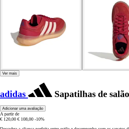
Ver mais
adidas
Sapatilhas de salão
Adicionar uma avaliação
A partir de
€ 120,00
€ 108,00
-10%
Descubra a aliança perfeita entre estilo e desempenho com os sapatos d