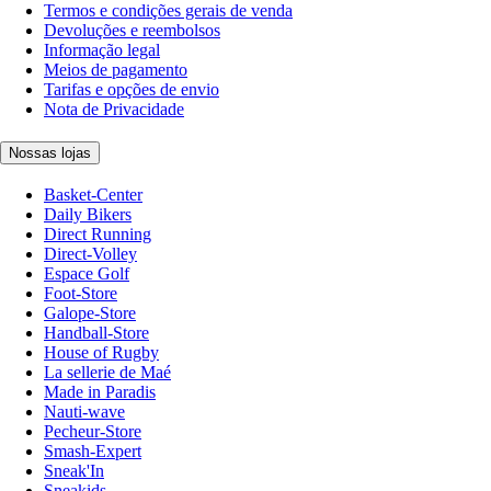
Termos e condições gerais de venda
Devoluções e reembolsos
Informação legal
Meios de pagamento
Tarifas e opções de envio
Nota de Privacidade
Nossas lojas
Basket-Center
Daily Bikers
Direct Running
Direct-Volley
Espace Golf
Foot-Store
Galope-Store
Handball-Store
House of Rugby
La sellerie de Maé
Made in Paradis
Nauti-wave
Pecheur-Store
Smash-Expert
Sneak'In
Sneakids