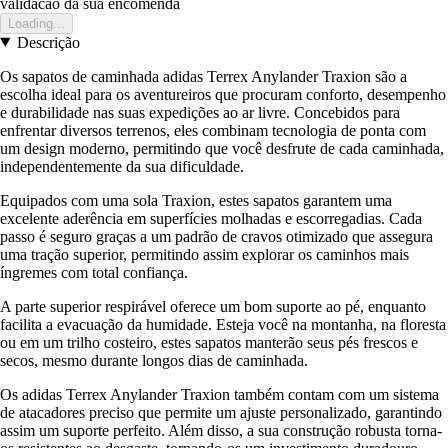
validacao da sua encomenda
Loading...
Descrição
Os sapatos de caminhada adidas Terrex Anylander Traxion são a
escolha ideal para os aventureiros que procuram conforto, desempenho
e durabilidade nas suas expedições ao ar livre. Concebidos para
enfrentar diversos terrenos, eles combinam tecnologia de ponta com
um design moderno, permitindo que você desfrute de cada caminhada,
independentemente da sua dificuldade.
Equipados com uma sola Traxion, estes sapatos garantem uma
excelente aderência em superfícies molhadas e escorregadias. Cada
passo é seguro graças a um padrão de cravos otimizado que assegura
uma tração superior, permitindo assim explorar os caminhos mais
íngremes com total confiança.
A parte superior respirável oferece um bom suporte ao pé, enquanto
facilita a evacuação da humidade. Esteja você na montanha, na floresta
ou em um trilho costeiro, estes sapatos manterão seus pés frescos e
secos, mesmo durante longos dias de caminhada.
Os adidas Terrex Anylander Traxion também contam com um sistema
de atacadores preciso que permite um ajuste personalizado, garantindo
assim um suporte perfeito. Além disso, a sua construção robusta torna-