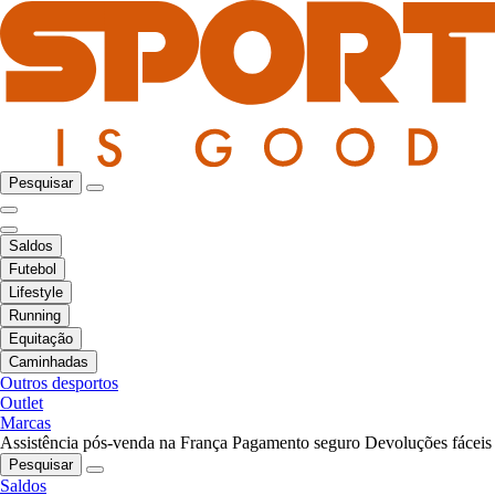
Pesquisar
Saldos
Futebol
Lifestyle
Running
Equitação
Caminhadas
Outros desportos
Outlet
Marcas
Assistência pós-venda na França
Pagamento seguro
Devoluções fáceis
Pesquisar
Saldos