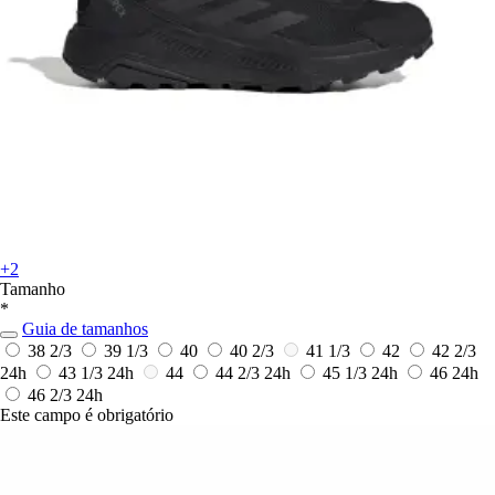
+2
Tamanho
*
Guia de tamanhos
38 2/3
39 1/3
40
40 2/3
41 1/3
42
42 2/3
24h
43 1/3
24h
44
44 2/3
24h
45 1/3
24h
46
24h
46 2/3
24h
Este campo é obrigatório