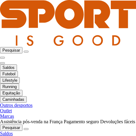
Pesquisar
Saldos
Futebol
Lifestyle
Running
Equitação
Caminhadas
Outros desportos
Outlet
Marcas
Assistência pós-venda na França
Pagamento seguro
Devoluções fáceis
Pesquisar
Saldos