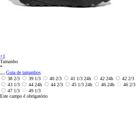
+1
Tamanho
*
Guia de tamanhos
38 2/3
39 1/3
40 2/3
41 1/3
24h
42
24h
42 2/3
43 1/3
44
24h
44 2/3
45 1/3
24h
46
24h
46 2/3
47 1/3
49 1/3
Este campo é obrigatório