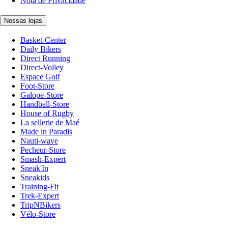
Nota de Privacidade
Nossas lojas
Basket-Center
Daily Bikers
Direct Running
Direct-Volley
Espace Golf
Foot-Store
Galope-Store
Handball-Store
House of Rugby
La sellerie de Maé
Made in Paradis
Nauti-wave
Pecheur-Store
Smash-Expert
Sneak'In
Sneakids
Training-Fit
Trek-Expert
TripNBikers
Vélo-Store