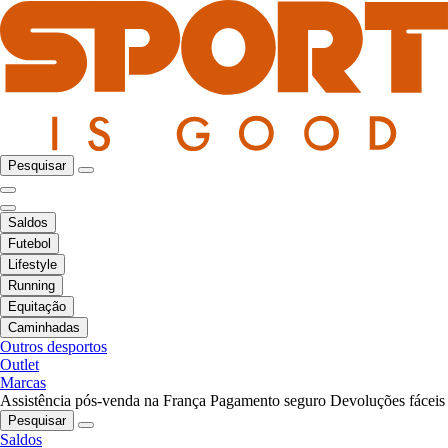
Pesquisar
Saldos
Futebol
Lifestyle
Running
Equitação
Caminhadas
Outros desportos
Outlet
Marcas
Assistência pós-venda na França
Pagamento seguro
Devoluções fáceis
Pesquisar
Saldos