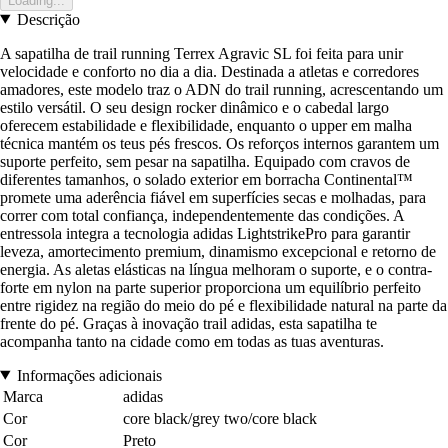
Loading...
Descrição
A sapatilha de trail running Terrex Agravic SL foi feita para unir
velocidade e conforto no dia a dia. Destinada a atletas e corredores
amadores, este modelo traz o ADN do trail running, acrescentando um
estilo versátil. O seu design rocker dinâmico e o cabedal largo
oferecem estabilidade e flexibilidade, enquanto o upper em malha
técnica mantém os teus pés frescos. Os reforços internos garantem um
suporte perfeito, sem pesar na sapatilha. Equipado com cravos de
diferentes tamanhos, o solado exterior em borracha Continental™
promete uma aderência fiável em superfícies secas e molhadas, para
correr com total confiança, independentemente das condições. A
entressola integra a tecnologia adidas LightstrikePro para garantir
leveza, amortecimento premium, dinamismo excepcional e retorno de
energia. As aletas elásticas na língua melhoram o suporte, e o contra-
forte em nylon na parte superior proporciona um equilíbrio perfeito
entre rigidez na região do meio do pé e flexibilidade natural na parte da
frente do pé. Graças à inovação trail adidas, esta sapatilha te
acompanha tanto na cidade como em todas as tuas aventuras.
Informações adicionais
Marca
adidas
Cor
core black/grey two/core black
Cor
Preto