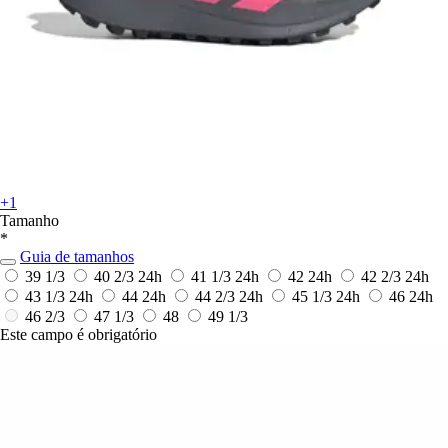
+1
Tamanho
*
Guia de tamanhos
39 1/3
40 2/3
24h
41 1/3
24h
42
24h
42 2/3
24h
43 1/3
24h
44
24h
44 2/3
24h
45 1/3
24h
46
24h
46 2/3
47 1/3
48
49 1/3
Este campo é obrigatório