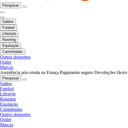
Pesquisar
Saldos
Futebol
Lifestyle
Running
Equitação
Caminhadas
Outros desportos
Outlet
Marcas
Assistência pós-venda na França
Pagamento seguro
Devoluções fáceis
Pesquisar
Saldos
Futebol
Lifestyle
Running
Equitação
Caminhadas
Outros desportos
Outlet
Marcas