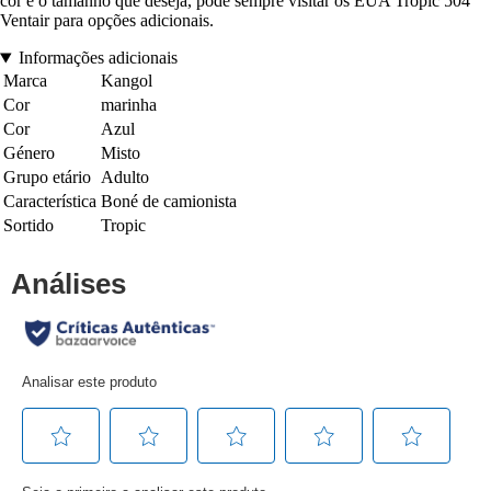
cor e o tamanho que deseja, pode sempre visitar os EUA Tropic 504
Ventair para opções adicionais.
Informações adicionais
Marca
Kangol
Cor
marinha
Cor
Azul
Género
Misto
Grupo etário
Adulto
Característica
Boné de camionista
Sortido
Tropic