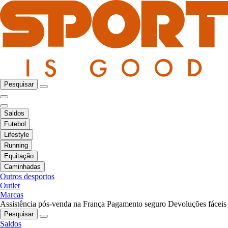
Pesquisar
Saldos
Futebol
Lifestyle
Running
Equitação
Caminhadas
Outros desportos
Outlet
Marcas
Assistência pós-venda na França
Pagamento seguro
Devoluções fáceis
Pesquisar
Saldos