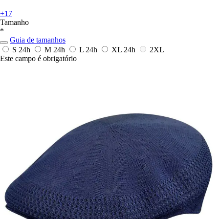
+17
Tamanho
*
Guia de tamanhos
S
24h
M
24h
L
24h
XL
24h
2XL
Este campo é obrigatório