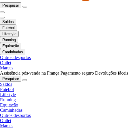
Pesquisar
Saldos
Futebol
Lifestyle
Running
Equitação
Caminhadas
Outros desportos
Outlet
Marcas
Assistência pós-venda na França
Pagamento seguro
Devoluções fáceis
Pesquisar
Saldos
Futebol
Lifestyle
Running
Equitação
Caminhadas
Outros desportos
Outlet
Marcas