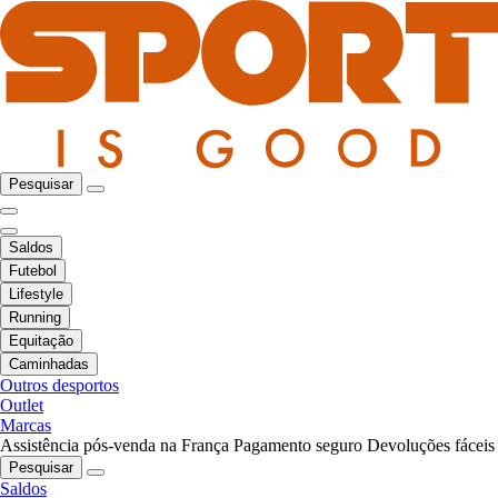
Pesquisar
Saldos
Futebol
Lifestyle
Running
Equitação
Caminhadas
Outros desportos
Outlet
Marcas
Assistência pós-venda na França
Pagamento seguro
Devoluções fáceis
Pesquisar
Saldos