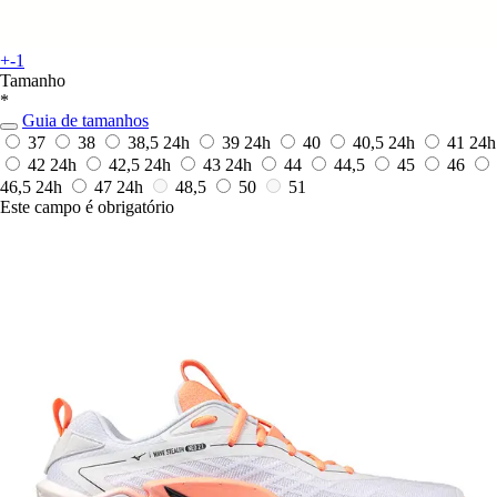
+-1
Tamanho
*
Guia de tamanhos
37
38
38,5
24h
39
24h
40
40,5
24h
41
24h
42
24h
42,5
24h
43
24h
44
44,5
45
46
46,5
24h
47
24h
48,5
50
51
Este campo é obrigatório