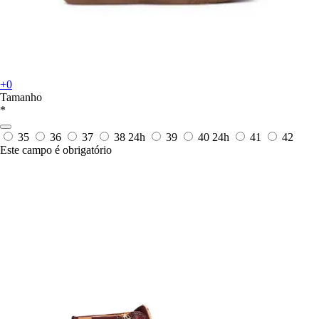
+0
Tamanho
*
35
36
37
38
24h
39
40
24h
41
42
Este campo é obrigatório