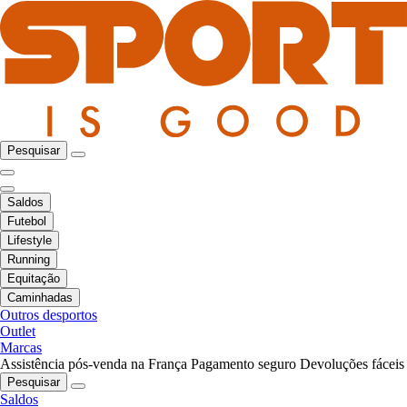
Pesquisar
Saldos
Futebol
Lifestyle
Running
Equitação
Caminhadas
Outros desportos
Outlet
Marcas
Assistência pós-venda na França
Pagamento seguro
Devoluções fáceis
Pesquisar
Saldos