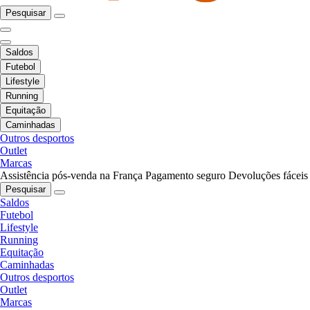
Pesquisar
Saldos
Futebol
Lifestyle
Running
Equitação
Caminhadas
Outros desportos
Outlet
Marcas
Assistência pós-venda na França
Pagamento seguro
Devoluções fáceis
Pesquisar
Saldos
Futebol
Lifestyle
Running
Equitação
Caminhadas
Outros desportos
Outlet
Marcas