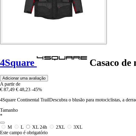
4Square
Casaco de 
Adicionar uma avaliação
A partir de
€ 87,49
€ 48,23
-45%
4Square Continental TrailDescubra o blusão para motociclistas, a derr
Tamanho
*
M
L
XL
24h
2XL
3XL
Este campo é obrigatório