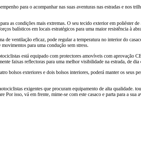
empenho para o acompanhar nas suas aventuras nas estradas e nos trilh
ra as condições mais extremas. O seu tecido exterior em poliéster de a
rços balísticos em locais estratégicos para uma maior resistência à abr
 de ventilação eficaz, pode regular a temperatura no interior do casa
de movimentos para uma condução sem stress.
otociclistas está equipado com protectores amovíveis com aprovação CE
e faixas reflectoras para uma melhor visibilidade na estrada, de dia e
ro bolsos exteriores e dois bolsos interiores, poderá manter os seus pe
otociclistas exigentes que procuram equipamento de alta qualidade. tou
e Por isso, vá em frente, mime-se com este casaco e parta para a sua a