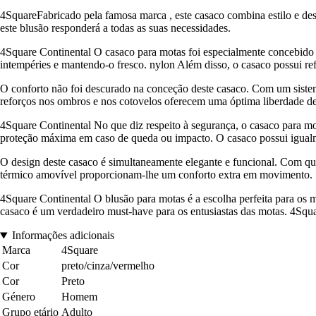
4SquareFabricado pela famosa marca , este casaco combina estilo e des
este blusão responderá a todas as suas necessidades.
4Square Continental O casaco para motas foi especialmente concebido pa
intempéries e mantendo-o fresco. nylon Além disso, o casaco possui refo
O conforto não foi descurado na conceção deste casaco. Com um sistema
reforços nos ombros e nos cotovelos oferecem uma óptima liberdade 
4Square Continental No que diz respeito à segurança, o casaco para m
proteção máxima em caso de queda ou impacto. O casaco possui igualment
O design deste casaco é simultaneamente elegante e funcional. Com quat
térmico amovível proporcionam-lhe um conforto extra em movimento.
4Square Continental O blusão para motas é a escolha perfeita para os m
casaco é um verdadeiro must-have para os entusiastas das motas. 4Squar
Informações adicionais
Marca
4Square
Cor
preto/cinza/vermelho
Cor
Preto
Género
Homem
Grupo etário
Adulto