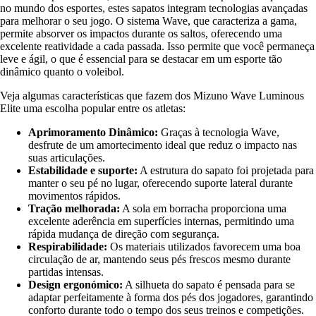
no mundo dos esportes, estes sapatos integram tecnologias avançadas
para melhorar o seu jogo. O sistema Wave, que caracteriza a gama,
permite absorver os impactos durante os saltos, oferecendo uma
excelente reatividade a cada passada. Isso permite que você permaneça
leve e ágil, o que é essencial para se destacar em um esporte tão
dinâmico quanto o voleibol.
Veja algumas características que fazem dos Mizuno Wave Luminous
Elite uma escolha popular entre os atletas:
Aprimoramento Dinâmico:
Graças à tecnologia Wave,
desfrute de um amortecimento ideal que reduz o impacto nas
suas articulações.
Estabilidade e suporte:
A estrutura do sapato foi projetada para
manter o seu pé no lugar, oferecendo suporte lateral durante
movimentos rápidos.
Tração melhorada:
A sola em borracha proporciona uma
excelente aderência em superfícies internas, permitindo uma
rápida mudança de direção com segurança.
Respirabilidade:
Os materiais utilizados favorecem uma boa
circulação de ar, mantendo seus pés frescos mesmo durante
partidas intensas.
Design ergonómico:
A silhueta do sapato é pensada para se
adaptar perfeitamente à forma dos pés dos jogadores, garantindo
conforto durante todo o tempo dos seus treinos e competições.