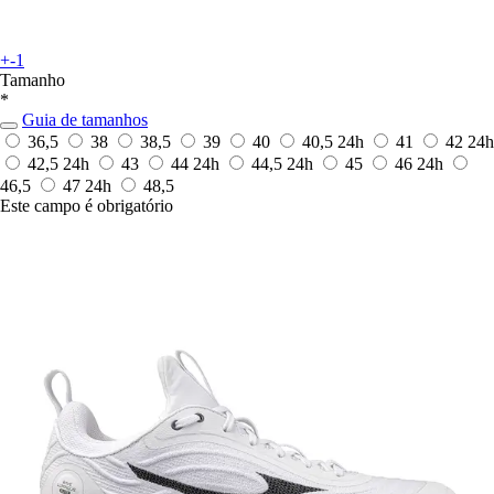
+-1
Tamanho
*
Guia de tamanhos
36,5
38
38,5
39
40
40,5
24h
41
42
24h
42,5
24h
43
44
24h
44,5
24h
45
46
24h
46,5
47
24h
48,5
Este campo é obrigatório