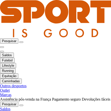
Pesquisar
Saldos
Futebol
Lifestyle
Running
Equitação
Caminhadas
Outros desportos
Outlet
Marcas
Assistência pós-venda na França
Pagamento seguro
Devoluções fáceis
Pesquisar
Saldos