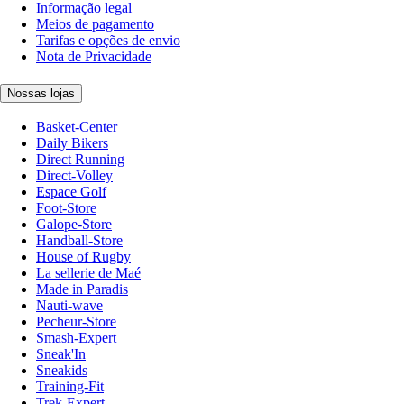
Informação legal
Meios de pagamento
Tarifas e opções de envio
Nota de Privacidade
Nossas lojas
Basket-Center
Daily Bikers
Direct Running
Direct-Volley
Espace Golf
Foot-Store
Galope-Store
Handball-Store
House of Rugby
La sellerie de Maé
Made in Paradis
Nauti-wave
Pecheur-Store
Smash-Expert
Sneak'In
Sneakids
Training-Fit
Trek-Expert