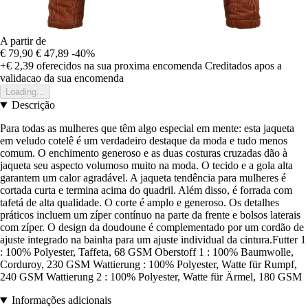
A partir de
€ 79,90
€ 47,89
-40%
+€ 2,39
oferecidos na sua proxima encomenda
Creditados apos a
validacao da sua encomenda
Loading...
Descrição
Para todas as mulheres que têm algo especial em mente: esta jaqueta
em veludo cotelê é um verdadeiro destaque da moda e tudo menos
comum. O enchimento generoso e as duas costuras cruzadas dão à
jaqueta seu aspecto volumoso muito na moda. O tecido e a gola alta
garantem um calor agradável. A jaqueta tendência para mulheres é
cortada curta e termina acima do quadril. Além disso, é forrada com
tafetá de alta qualidade. O corte é amplo e generoso. Os detalhes
práticos incluem um zíper contínuo na parte da frente e bolsos laterais
com zíper. O design da doudoune é complementado por um cordão de
ajuste integrado na bainha para um ajuste individual da cintura.Futter 1
: 100% Polyester, Taffeta, 68 GSM Oberstoff 1 : 100% Baumwolle,
Corduroy, 230 GSM Wattierung : 100% Polyester, Watte für Rumpf,
240 GSM Wattierung 2 : 100% Polyester, Watte für Ärmel, 180 GSM
Informações adicionais