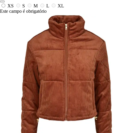
XS
S
M
L
XL
Este campo é obrigatório