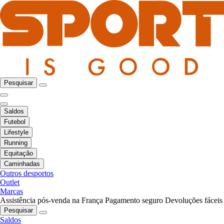
Pesquisar
Saldos
Futebol
Lifestyle
Running
Equitação
Caminhadas
Outros desportos
Outlet
Marcas
Assistência pós-venda na França
Pagamento seguro
Devoluções fáceis
Pesquisar
Saldos