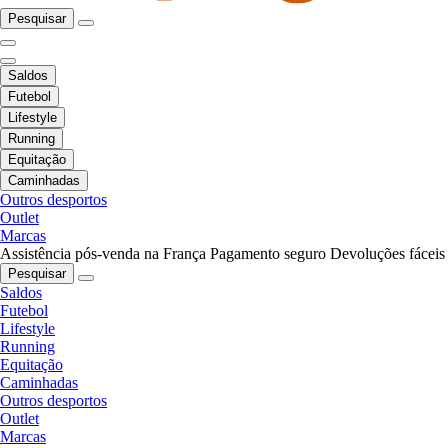
Pesquisar
Saldos
Futebol
Lifestyle
Running
Equitação
Caminhadas
Outros desportos
Outlet
Marcas
Assistência pós-venda na França
Pagamento seguro
Devoluções fáceis
Pesquisar
Saldos
Futebol
Lifestyle
Running
Equitação
Caminhadas
Outros desportos
Outlet
Marcas