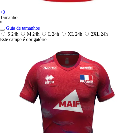
+0
Tamanho
*
Guia de tamanhos
S
24h
M
24h
L
24h
XL
24h
2XL
24h
Este campo é obrigatório