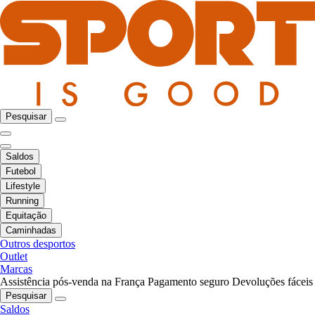
Pesquisar
Saldos
Futebol
Lifestyle
Running
Equitação
Caminhadas
Outros desportos
Outlet
Marcas
Assistência pós-venda na França
Pagamento seguro
Devoluções fáceis
Pesquisar
Saldos