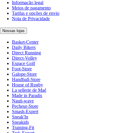
Informação legal
Meios de pagamento
Tarifas e opções de envio
Nota de Privacidade
Nossas lojas
Basket-Center
Daily Bikers
Direct Running
Direct-Volley
Espace Golf
Foot-Store
Galope-Store
Handball-Store
House of Rugby
La sellerie de Maé
Made in Paradis
Nauti-wave
Pecheur-Store
Smash-Expert
Sneak'In
Sneakids
Training-Fit
Trek-Expert