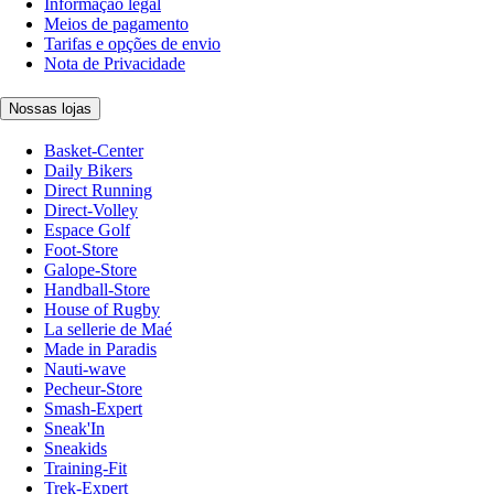
Informação legal
Meios de pagamento
Tarifas e opções de envio
Nota de Privacidade
Nossas lojas
Basket-Center
Daily Bikers
Direct Running
Direct-Volley
Espace Golf
Foot-Store
Galope-Store
Handball-Store
House of Rugby
La sellerie de Maé
Made in Paradis
Nauti-wave
Pecheur-Store
Smash-Expert
Sneak'In
Sneakids
Training-Fit
Trek-Expert