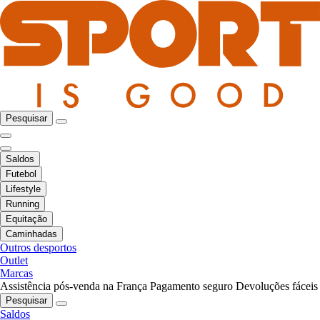
Pesquisar
Saldos
Futebol
Lifestyle
Running
Equitação
Caminhadas
Outros desportos
Outlet
Marcas
Assistência pós-venda na França
Pagamento seguro
Devoluções fáceis
Pesquisar
Saldos