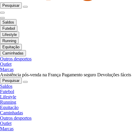
Pesquisar
Saldos
Futebol
Lifestyle
Running
Equitação
Caminhadas
Outros desportos
Outlet
Marcas
Assistência pós-venda na França
Pagamento seguro
Devoluções fáceis
Pesquisar
Saldos
Futebol
Lifestyle
Running
Equitação
Caminhadas
Outros desportos
Outlet
Marcas