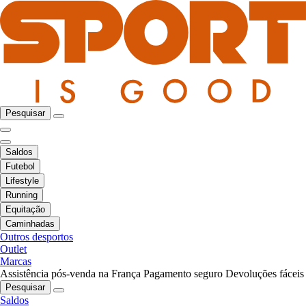
Pesquisar
Saldos
Futebol
Lifestyle
Running
Equitação
Caminhadas
Outros desportos
Outlet
Marcas
Assistência pós-venda na França
Pagamento seguro
Devoluções fáceis
Pesquisar
Saldos