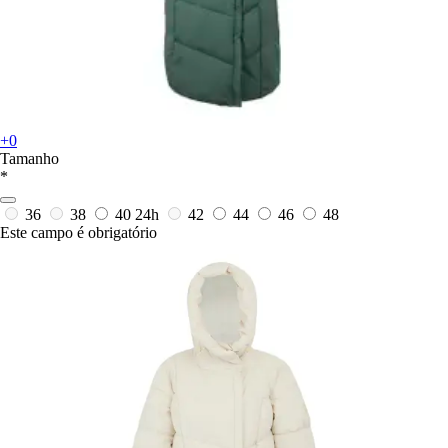
+0
Tamanho
*
36
38
40
24h
42
44
46
48
Este campo é obrigatório