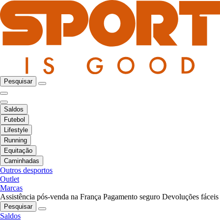
Pesquisar
Saldos
Futebol
Lifestyle
Running
Equitação
Caminhadas
Outros desportos
Outlet
Marcas
Assistência pós-venda na França
Pagamento seguro
Devoluções fáceis
Pesquisar
Saldos