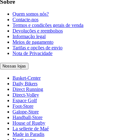
Sobre
Quem somos nós?
Contacte-nos
Termos e condições gerais de venda
Devoluções e reembolsos
Informação legal
Meios de pagamento
Tarifas e opções de envio
Nota de Privacidade
Nossas lojas
Basket-Center
Daily Bikers
Direct Running
Direct-Volley
Espace Golf
Foot-Store
Galope-Store
Handball-Store
House of Rugby
La sellerie de Maé
Made in Paradis
Nauti-wave