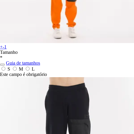
+-1
Tamanho
*
Guia de tamanhos
S
M
L
Este campo é obrigatório