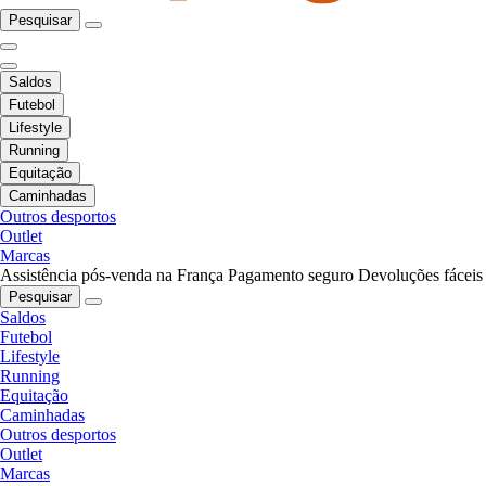
Pesquisar
Saldos
Futebol
Lifestyle
Running
Equitação
Caminhadas
Outros desportos
Outlet
Marcas
Assistência pós-venda na França
Pagamento seguro
Devoluções fáceis
Pesquisar
Saldos
Futebol
Lifestyle
Running
Equitação
Caminhadas
Outros desportos
Outlet
Marcas