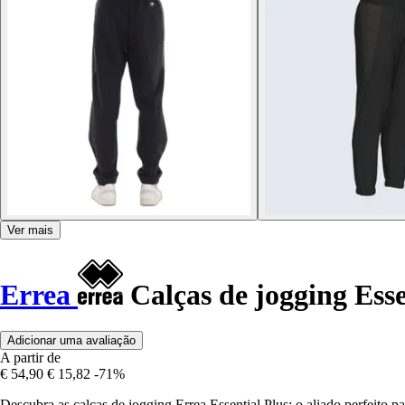
Ver mais
Errea
Calças de jogging Esse
Adicionar uma avaliação
A partir de
€ 54,90
€ 15,82
-71%
Descubra as calças de jogging Errea Essential Plus: o aliado perfeito 