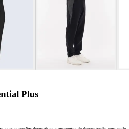
ntial Plus
para as suas sessões desportivas e momentos de descontração com estilo.