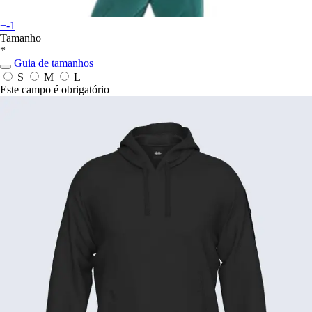
+-1
Tamanho
*
Guia de tamanhos
S
M
L
Este campo é obrigatório