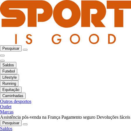
Pesquisar
Saldos
Futebol
Lifestyle
Running
Equitação
Caminhadas
Outros desportos
Outlet
Marcas
Assistência pós-venda na França
Pagamento seguro
Devoluções fáceis
Pesquisar
Saldos