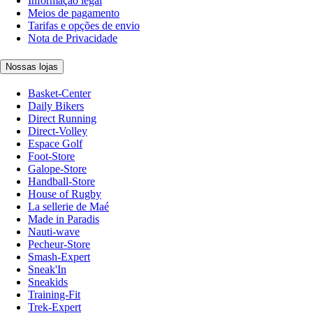
Informação legal
Meios de pagamento
Tarifas e opções de envio
Nota de Privacidade
Nossas lojas
Basket-Center
Daily Bikers
Direct Running
Direct-Volley
Espace Golf
Foot-Store
Galope-Store
Handball-Store
House of Rugby
La sellerie de Maé
Made in Paradis
Nauti-wave
Pecheur-Store
Smash-Expert
Sneak'In
Sneakids
Training-Fit
Trek-Expert