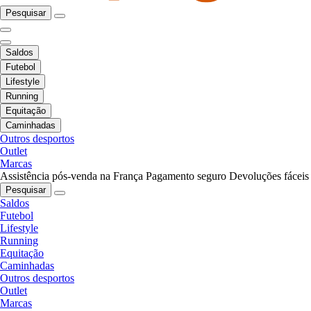
Pesquisar
Saldos
Futebol
Lifestyle
Running
Equitação
Caminhadas
Outros desportos
Outlet
Marcas
Assistência pós-venda na França
Pagamento seguro
Devoluções fáceis
Pesquisar
Saldos
Futebol
Lifestyle
Running
Equitação
Caminhadas
Outros desportos
Outlet
Marcas