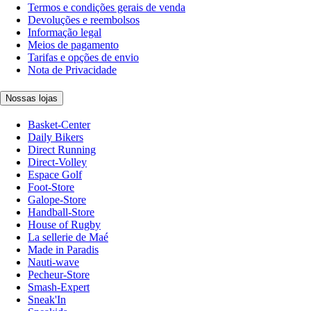
Termos e condições gerais de venda
Devoluções e reembolsos
Informação legal
Meios de pagamento
Tarifas e opções de envio
Nota de Privacidade
Nossas lojas
Basket-Center
Daily Bikers
Direct Running
Direct-Volley
Espace Golf
Foot-Store
Galope-Store
Handball-Store
House of Rugby
La sellerie de Maé
Made in Paradis
Nauti-wave
Pecheur-Store
Smash-Expert
Sneak'In