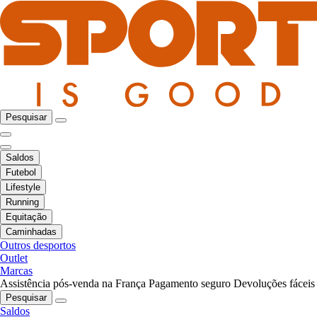
Pesquisar
Saldos
Futebol
Lifestyle
Running
Equitação
Caminhadas
Outros desportos
Outlet
Marcas
Assistência pós-venda na França
Pagamento seguro
Devoluções fáceis
Pesquisar
Saldos