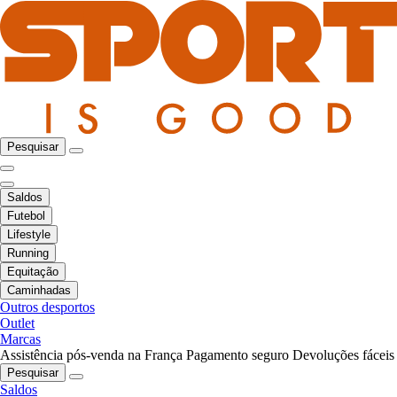
Pesquisar
Saldos
Futebol
Lifestyle
Running
Equitação
Caminhadas
Outros desportos
Outlet
Marcas
Assistência pós-venda na França
Pagamento seguro
Devoluções fáceis
Pesquisar
Saldos