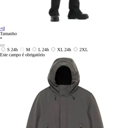
+0
Tamanho
*
S
24h
M
L
24h
XL
24h
2XL
Este campo é obrigatório