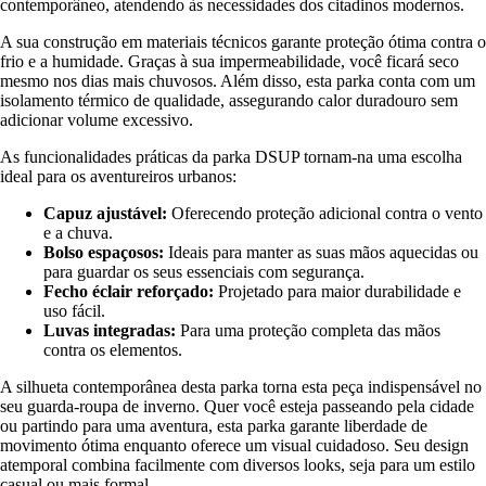
contemporâneo, atendendo às necessidades dos citadinos modernos.
A sua construção em materiais técnicos garante proteção ótima contra o
frio e a humidade. Graças à sua impermeabilidade, você ficará seco
mesmo nos dias mais chuvosos. Além disso, esta parka conta com um
isolamento térmico de qualidade, assegurando calor duradouro sem
adicionar volume excessivo.
As funcionalidades práticas da parka DSUP tornam-na uma escolha
ideal para os aventureiros urbanos:
Capuz ajustável:
Oferecendo proteção adicional contra o vento
e a chuva.
Bolso espaçosos:
Ideais para manter as suas mãos aquecidas ou
para guardar os seus essenciais com segurança.
Fecho éclair reforçado:
Projetado para maior durabilidade e
uso fácil.
Luvas integradas:
Para uma proteção completa das mãos
contra os elementos.
A silhueta contemporânea desta parka torna esta peça indispensável no
seu guarda-roupa de inverno. Quer você esteja passeando pela cidade
ou partindo para uma aventura, esta parka garante liberdade de
movimento ótima enquanto oferece um visual cuidadoso. Seu design
atemporal combina facilmente com diversos looks, seja para um estilo
casual ou mais formal.