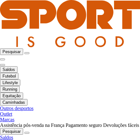
Pesquisar
Saldos
Futebol
Lifestyle
Running
Equitação
Caminhadas
Outros desportos
Outlet
Marcas
Assistência pós-venda na França
Pagamento seguro
Devoluções fáceis
Pesquisar
Saldos