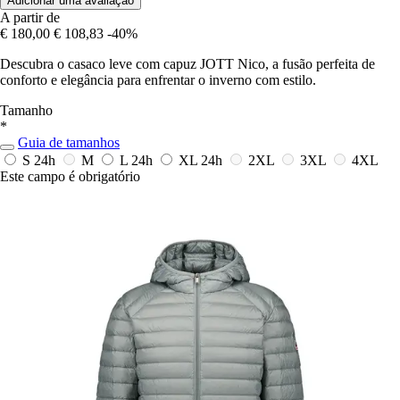
Adicionar uma avaliação
A partir de
€ 180,00
€ 108,83
-40%
Descubra o casaco leve com capuz JOTT Nico, a fusão perfeita de
conforto e elegância para enfrentar o inverno com estilo.
Tamanho
*
Guia de tamanhos
S
24h
M
L
24h
XL
24h
2XL
3XL
4XL
Este campo é obrigatório