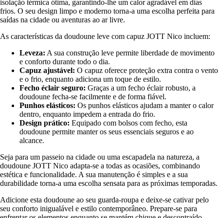
isolação térmica ótima, garantindo-lhe um calor agradável em dias
frios. O seu design limpo e moderno torna-a uma escolha perfeita para
saídas na cidade ou aventuras ao ar livre.
As características da doudoune leve com capuz JOTT Nico incluem:
Leveza:
A sua construção leve permite liberdade de movimento
e conforto durante todo o dia.
Capuz ajustável:
O capuz oferece proteção extra contra o vento
e o frio, enquanto adiciona um toque de estilo.
Fecho éclair seguro:
Graças a um fecho éclair robusto, a
doudoune fecha-se facilmente e de forma fiável.
Punhos elásticos:
Os punhos elásticos ajudam a manter o calor
dentro, enquanto impedem a entrada do frio.
Design prático:
Equipado com bolsos com fecho, esta
doudoune permite manter os seus essenciais seguros e ao
alcance.
Seja para um passeio na cidade ou uma escapadela na natureza, a
doudoune JOTT Nico adapta-se a todas as ocasiões, combinando
estética e funcionalidade. A sua manutenção é simples e a sua
durabilidade torna-a uma escolha sensata para as próximas temporadas.
Adicione esta doudoune ao seu guarda-roupa e deixe-se cativar pelo
seu conforto inigualável e estilo contemporâneo. Prepare-se para
enfrentar os elementos enquanto se mantém chique e descontraído.