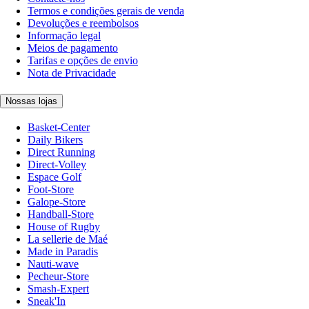
Termos e condições gerais de venda
Devoluções e reembolsos
Informação legal
Meios de pagamento
Tarifas e opções de envio
Nota de Privacidade
Nossas lojas
Basket-Center
Daily Bikers
Direct Running
Direct-Volley
Espace Golf
Foot-Store
Galope-Store
Handball-Store
House of Rugby
La sellerie de Maé
Made in Paradis
Nauti-wave
Pecheur-Store
Smash-Expert
Sneak'In