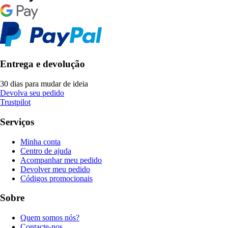
Entrega e devolução
30 dias para mudar de ideia
Devolva seu pedido
Trustpilot
Serviços
Minha conta
Centro de ajuda
Acompanhar meu pedido
Devolver meu pedido
Códigos promocionais
Sobre
Quem somos nós?
Contacte-nos