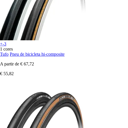
+-3
1 cores
Tufo
Pneu de bicicleta hi-composite
A partir de
€ 67,72
€ 55,82