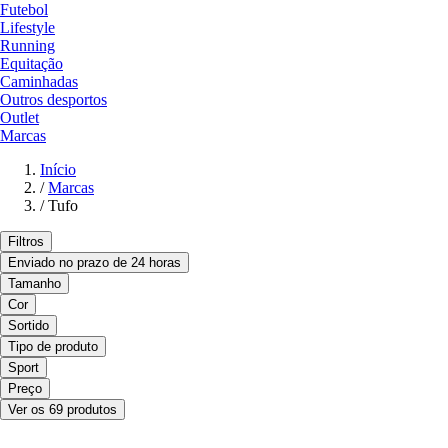
Futebol
Lifestyle
Running
Equitação
Caminhadas
Outros desportos
Outlet
Marcas
Início
/
Marcas
/
Tufo
Filtros
Enviado no prazo de 24 horas
Tamanho
Cor
Sortido
Tipo de produto
Sport
Preço
Ver os 69 produtos