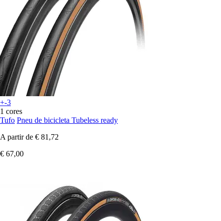
+-3
1 cores
Tufo
Pneu de bicicleta Tubeless ready
A partir de
€ 81,72
€ 67,00