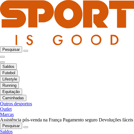
Pesquisar
Saldos
Futebol
Lifestyle
Running
Equitação
Caminhadas
Outros desportos
Outlet
Marcas
Assistência pós-venda na França
Pagamento seguro
Devoluções fáceis
Pesquisar
Saldos