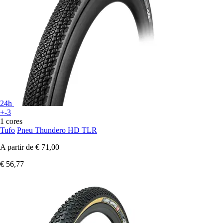
24h
+-3
1 cores
Tufo
Pneu Thundero HD TLR
A partir de
€ 71,00
€ 56,77