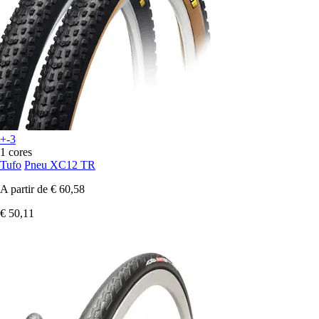
+-3
1 cores
Tufo
Pneu XC12 TR
A partir de
€ 60,58
€ 50,11