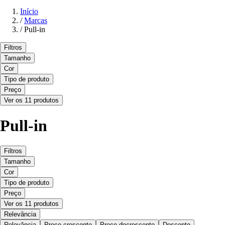
Início
/
Marcas
/
Pull-in
Filtros
Tamanho
Cor
Tipo de produto
Preço
Ver os 11 produtos
Pull-in
Filtros
Tamanho
Cor
Tipo de produto
Preço
Ver os 11 produtos
Relevância
Relevância
Preço crescente
Preço decrescente
Desconto