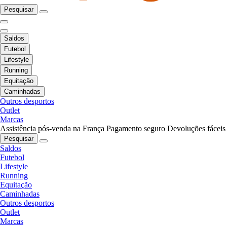
Pesquisar
Saldos
Futebol
Lifestyle
Running
Equitação
Caminhadas
Outros desportos
Outlet
Marcas
Assistência pós-venda na França
Pagamento seguro
Devoluções fáceis
Pesquisar
Saldos
Futebol
Lifestyle
Running
Equitação
Caminhadas
Outros desportos
Outlet
Marcas