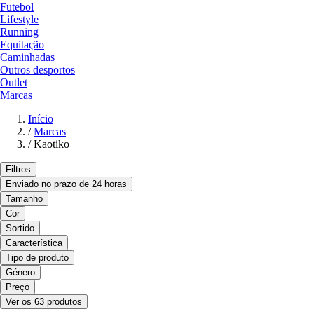
Futebol
Lifestyle
Running
Equitação
Caminhadas
Outros desportos
Outlet
Marcas
Início
/
Marcas
/
Kaotiko
Filtros
Enviado no prazo de 24 horas
Tamanho
Cor
Sortido
Característica
Tipo de produto
Género
Preço
Ver os 63 produtos