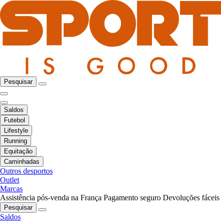
Pesquisar
Saldos
Futebol
Lifestyle
Running
Equitação
Caminhadas
Outros desportos
Outlet
Marcas
Assistência pós-venda na França
Pagamento seguro
Devoluções fáceis
Pesquisar
Saldos