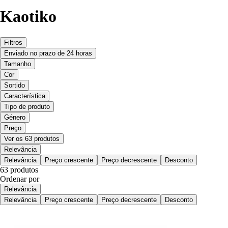
Kaotiko
Filtros
Enviado no prazo de 24 horas
Tamanho
Cor
Sortido
Característica
Tipo de produto
Género
Preço
Ver os 63 produtos
Relevância
Relevância
Preço crescente
Preço decrescente
Desconto
63 produtos
Ordenar por
Relevância
Relevância
Preço crescente
Preço decrescente
Desconto