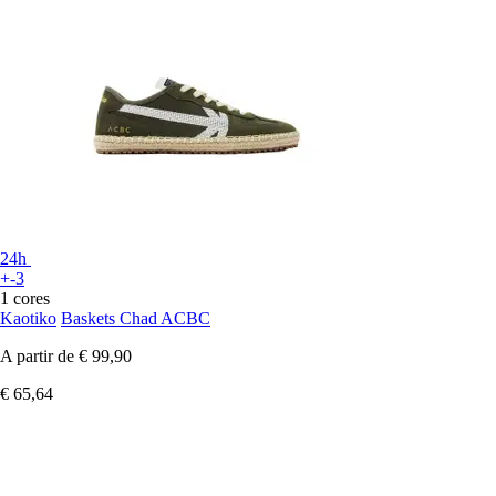
24h
+-3
1 cores
Kaotiko
Baskets Chad ACBC
A partir de
€ 99,90
€ 65,64