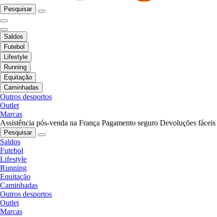
Pesquisar
Saldos
Futebol
Lifestyle
Running
Equitação
Caminhadas
Outros desportos
Outlet
Marcas
Assistência pós-venda na França
Pagamento seguro
Devoluções fáceis
Pesquisar
Saldos
Futebol
Lifestyle
Running
Equitação
Caminhadas
Outros desportos
Outlet
Marcas