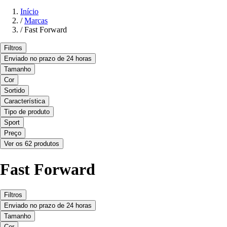
Início
/
Marcas
/
Fast Forward
Filtros
Enviado no prazo de 24 horas
Tamanho
Cor
Sortido
Característica
Tipo de produto
Sport
Preço
Ver os 62 produtos
Fast Forward
Filtros
Enviado no prazo de 24 horas
Tamanho
Cor