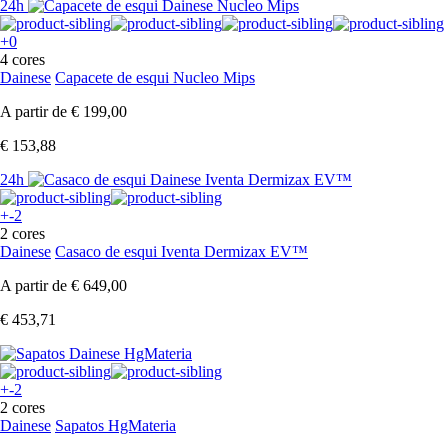
24h
+0
4 cores
Dainese
Capacete de esqui Nucleo Mips
A partir de
€ 199,00
€ 153,88
24h
+-2
2 cores
Dainese
Casaco de esqui Iventa Dermizax EV™
A partir de
€ 649,00
€ 453,71
+-2
2 cores
Dainese
Sapatos HgMateria