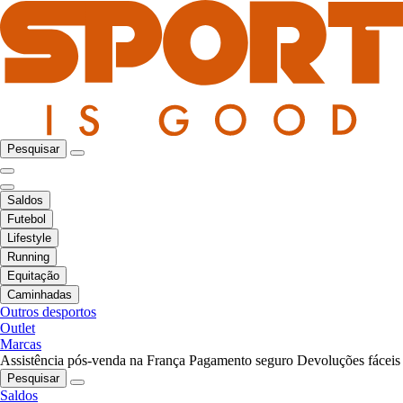
Pesquisar
Saldos
Futebol
Lifestyle
Running
Equitação
Caminhadas
Outros desportos
Outlet
Marcas
Assistência pós-venda na França
Pagamento seguro
Devoluções fáceis
Pesquisar
Saldos