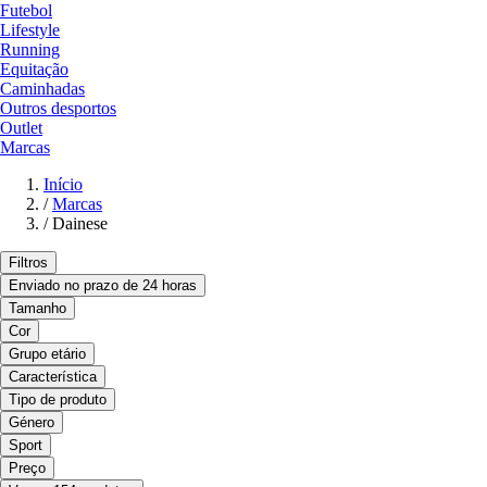
Futebol
Lifestyle
Running
Equitação
Caminhadas
Outros desportos
Outlet
Marcas
Início
/
Marcas
/
Dainese
Filtros
Enviado no prazo de 24 horas
Tamanho
Cor
Grupo etário
Característica
Tipo de produto
Género
Sport
Preço