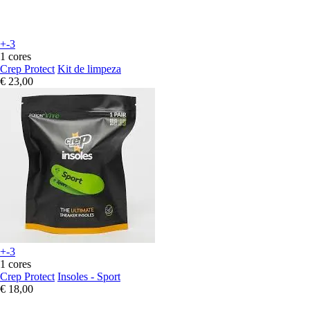
+-3
1 cores
Crep Protect
Kit de limpeza
€ 23,00
+-3
1 cores
Crep Protect
Insoles - Sport
€ 18,00