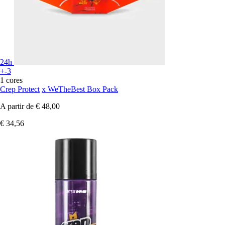
24h
+-3
1 cores
Crep Protect
x WeTheBest Box Pack
A partir de
€ 48,00
€ 34,56