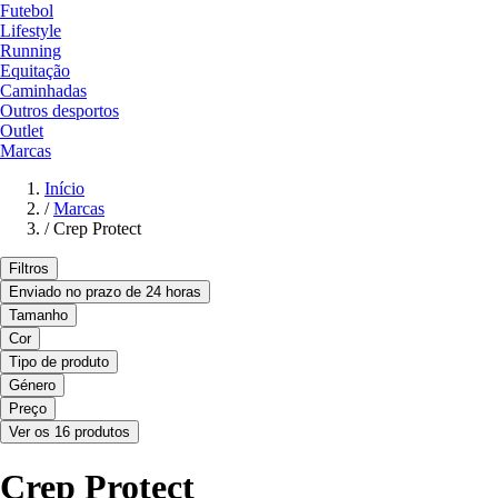
Futebol
Lifestyle
Running
Equitação
Caminhadas
Outros desportos
Outlet
Marcas
Início
/
Marcas
/
Crep Protect
Filtros
Enviado no prazo de 24 horas
Tamanho
Cor
Tipo de produto
Género
Preço
Ver os 16 produtos
Crep Protect