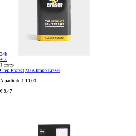
24h
+-3
1 cores
Crep Protect
Mais limpo Eraser
A partir de
€ 10,00
€ 8,47