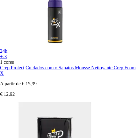
24h
+-3
1 cores
Crep Protect
Cuidados com o Sapatos Mousse Nettoyante Crep Foam
X
A partir de
€ 15,99
€ 12,92