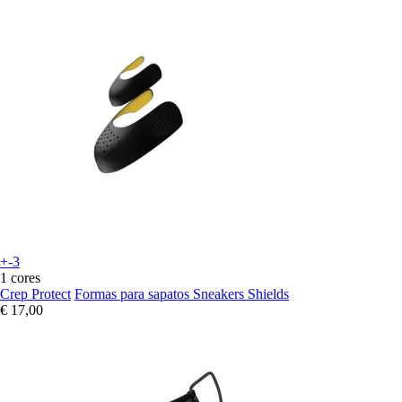
+-3
1 cores
Crep Protect
Formas para sapatos Sneakers Shields
€ 17,00