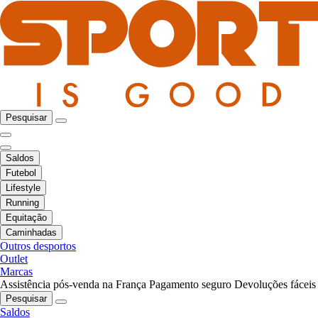
Pesquisar
Saldos
Futebol
Lifestyle
Running
Equitação
Caminhadas
Outros desportos
Outlet
Marcas
Assistência pós-venda na França
Pagamento seguro
Devoluções fáceis
Pesquisar
Saldos