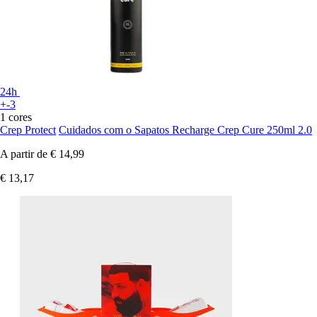
24h
+-3
1 cores
Crep Protect
Cuidados com o Sapatos Recharge Crep Cure 250ml 2.0
A partir de
€ 14,99
€ 13,17