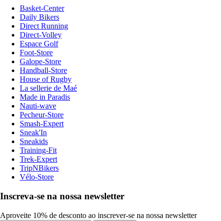
Basket-Center
Daily Bikers
Direct Running
Direct-Volley
Espace Golf
Foot-Store
Galope-Store
Handball-Store
House of Rugby
La sellerie de Maé
Made in Paradis
Nauti-wave
Pecheur-Store
Smash-Expert
Sneak'In
Sneakids
Training-Fit
Trek-Expert
TripNBikers
Vélo-Store
Inscreva-se na nossa newsletter
Aproveite 10% de desconto ao inscrever-se na nossa newsletter