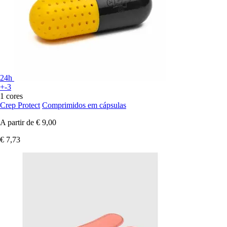
24h
+-3
1 cores
Crep Protect
Comprimidos em cápsulas
A partir de
€ 9,00
€ 7,73