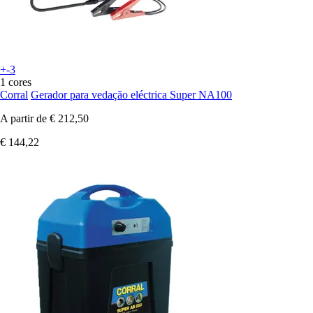
+-3
1 cores
Corral
Gerador para vedação eléctrica Super NA100
A partir de
€ 212,50
€ 144,22