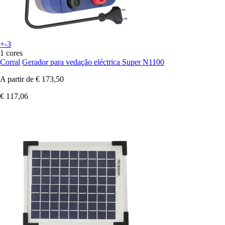
+-3
1 cores
Corral
Gerador para vedação eléctrica Super N1100
A partir de
€ 173,50
€ 117,06