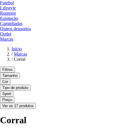
Futebol
Lifestyle
Running
Equitação
Caminhadas
Outros desportos
Outlet
Marcas
Início
/
Marcas
/
Corral
Filtros
Tamanho
Cor
Tipo de produto
Sport
Preço
Ver os 17 produtos
Corral