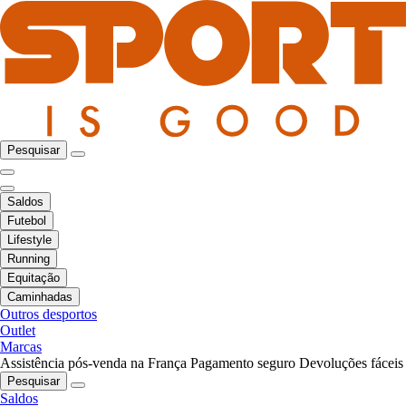
Pesquisar
Saldos
Futebol
Lifestyle
Running
Equitação
Caminhadas
Outros desportos
Outlet
Marcas
Assistência pós-venda na França
Pagamento seguro
Devoluções fáceis
Pesquisar
Saldos