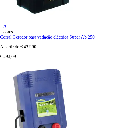
+-3
1 cores
Corral
Gerador para vedação eléctrica Super Ab 250
A partir de
€ 437,90
€ 293,09