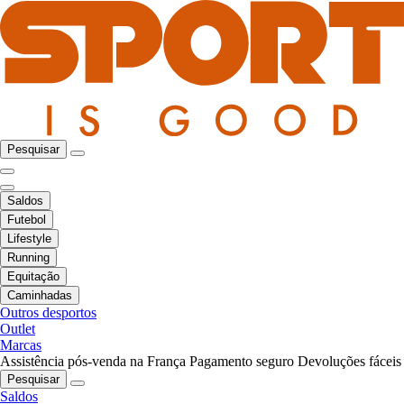
Pesquisar
Saldos
Futebol
Lifestyle
Running
Equitação
Caminhadas
Outros desportos
Outlet
Marcas
Assistência pós-venda na França
Pagamento seguro
Devoluções fáceis
Pesquisar
Saldos