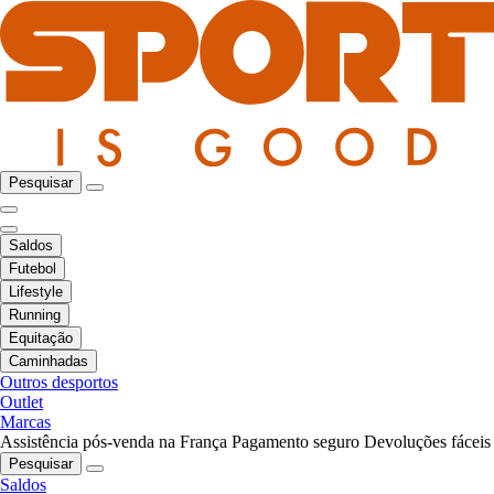
Pesquisar
Saldos
Futebol
Lifestyle
Running
Equitação
Caminhadas
Outros desportos
Outlet
Marcas
Assistência pós-venda na França
Pagamento seguro
Devoluções fáceis
Pesquisar
Saldos