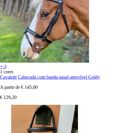
+-3
1 cores
Cavaletti
Cabeçada com banda nasal amovível Goldy
A partir de
€ 145,00
€ 129,20