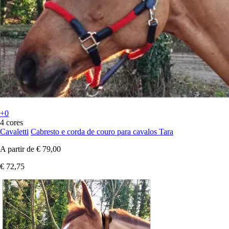
+0
4 cores
Cavaletti
Cabresto e corda de couro para cavalos Tara
A partir de
€ 79,00
€ 72,75