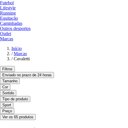
Futebol
Lifestyle
Running
Equitação
Caminhadas
Outros desportos
Outlet
Marcas
Início
/
Marcas
/
Cavaletti
Filtros
Enviado no prazo de 24 horas
Tamanho
Cor
Sortido
Tipo de produto
Sport
Preço
Ver os 65 produtos