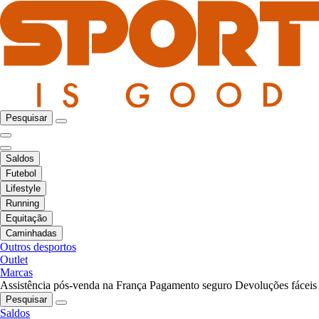
Pesquisar
Saldos
Futebol
Lifestyle
Running
Equitação
Caminhadas
Outros desportos
Outlet
Marcas
Assistência pós-venda na França
Pagamento seguro
Devoluções fáceis
Pesquisar
Saldos