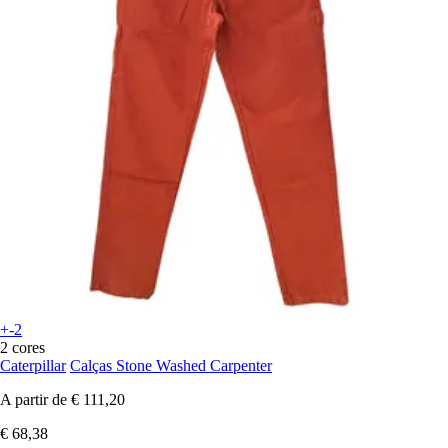
+-2
2 cores
Caterpillar
Calças Stone Washed Carpenter
A partir de
€ 111,20
€ 68,38