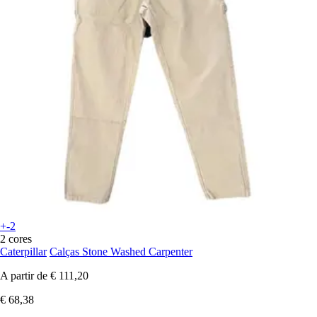
+-2
2 cores
Caterpillar
Calças Stone Washed Carpenter
A partir de
€ 111,20
€ 68,38