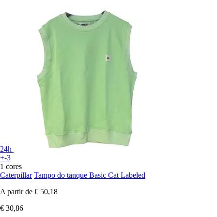
24h
+-3
1 cores
Caterpillar
Tampo do tanque Basic Cat Labeled
A partir de
€ 50,18
€ 30,86