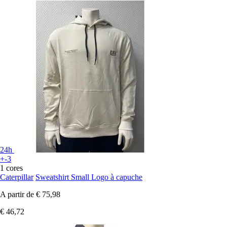
24h
+-3
1 cores
Caterpillar
Sweatshirt Small Logo à capuche
A partir de
€ 75,98
€ 46,72