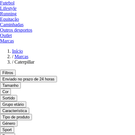
Futebol
Lifestyle
Running
Equitação
Caminhadas
Outros desportos
Outlet
Marcas
Início
/
Marcas
/
Caterpillar
Filtros
Enviado no prazo de 24 horas
Tamanho
Cor
Sortido
Grupo etário
Característica
Tipo de produto
Género
Sport