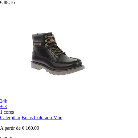
€ 88,16
24h
+-3
1 cores
Caterpillar
Botas Colorado Moc
A partir de
€ 160,00