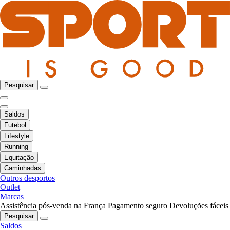
Pesquisar
Saldos
Futebol
Lifestyle
Running
Equitação
Caminhadas
Outros desportos
Outlet
Marcas
Assistência pós-venda na França
Pagamento seguro
Devoluções fáceis
Pesquisar
Saldos