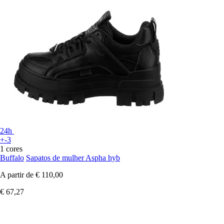
24h
+-3
1 cores
Buffalo
Sapatos de mulher Aspha hyb
A partir de
€ 110,00
€ 67,27