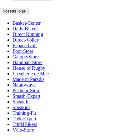
Nossas lojas
Basket-Center
Daily Bikers
Direct Running
Direct-Volley
Espace Golf
Foot-Store
Galope-Store
Handball-Store
House of Rugby
La sellerie de Maé
Made in Paradis
Nauti-wave
Pecheur-Store
Smash-Expert
Sneak'In
Sneakids
Training-Fit
Trek-Expert
TripNBikers
Vélo-Store