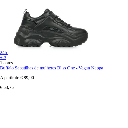
24h
+-3
1 cores
Buffalo
Sapatilhas de mulheres Bliss One - Vegan Nappa
A partir de
€ 89,90
€ 53,75