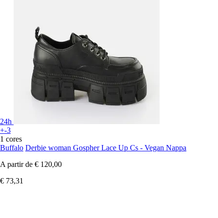
24h
+-3
1 cores
Buffalo
Derbie woman Gospher Lace Up Cs - Vegan Nappa
A partir de
€ 120,00
€ 73,31