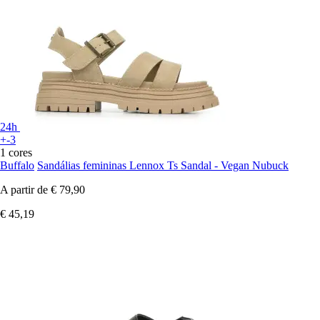
24h
+-3
1 cores
Buffalo
Sandálias femininas Lennox Ts Sandal - Vegan Nubuck
A partir de
€ 79,90
€ 45,19