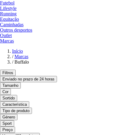
Futebol
Lifestyle
Running
Equitação
Caminhadas
Outros desportos
Outlet
Marcas
Início
/
Marcas
/
Buffalo
Filtros
Enviado no prazo de 24 horas
Tamanho
Cor
Sortido
Característica
Tipo de produto
Género
Sport
Preço