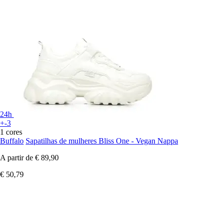
24h
+-3
1 cores
Buffalo
Sapatilhas de mulheres Bliss One - Vegan Nappa
A partir de
€ 89,90
€ 50,79